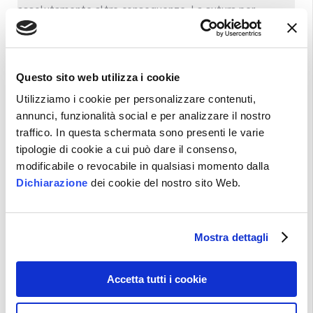
assolutamente altre conseguenze. La sutura per
congiungere i monconi richiede l’uso di fili molto
piccoli che a loro volta richiedono l’uso del
microscopio operatore per ingrandire il campo
operatorio (microchirurgia).
Questo sito web utilizza i cookie
Utilizziamo i cookie per personalizzare contenuti,
annunci, funzionalità social e per analizzare il nostro
RICAPITOLANDO…
traffico. In questa schermata sono presenti le varie
tipologie di cookie a cui può dare il consenso,
modificabile o revocabile in qualsiasi momento dalla
NEUROLISI
Dichiarazione
dei cookie del nostro sito Web.
La
neurolisi
è la liberazione chirurgica del nervo
periferico da uno spazio ristretto o da tessuti
Mostra dettagli
aderenziali cicatriziali.
Accetta tutti i cookie
NEUROPLASTICA