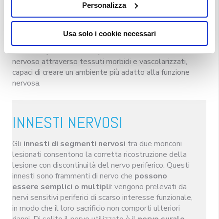
Personalizza
La
neuroplastica
consiste nell’adattare il tronco
nervoso lesionato a una forma congrua per la
Usa solo i cookie necessari
trasmissione nervosa: prevede l’esportazione di parti
lesionate periferiche e la protezione dello stesso tronco
nervoso attraverso tessuti morbidi e vascolarizzati,
capaci di creare un ambiente più adatto alla funzione
nervosa.
INNESTI NERVOSI
Gli
innesti di segmenti nervosi
tra due monconi
lesionati consentono la corretta ricostruzione della
lesione con discontinuità del nervo periferico. Questi
innesti sono frammenti di nervo che
possono
essere semplici o multipli
: vengono prelevati da
nervi sensitivi periferici di scarso interesse funzionale,
in modo che il loro sacrificio non comporti ulteriori
danni. Di solito il nervo utilizzato è il
nervo surale
.