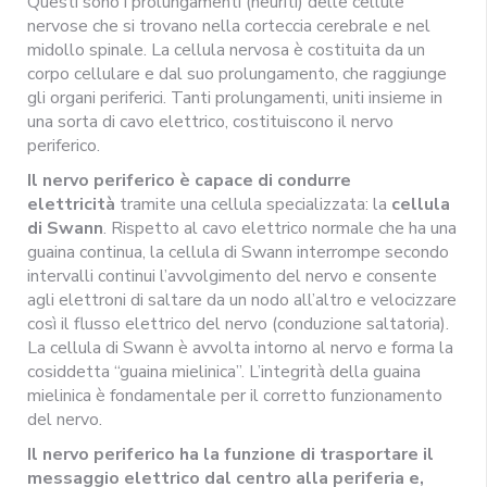
Questi sono i prolungamenti (neuriti) delle cellule
nervose che si trovano nella corteccia cerebrale e nel
midollo spinale. La cellula nervosa è costituita da un
corpo cellulare e dal suo prolungamento, che raggiunge
gli organi periferici. Tanti prolungamenti, uniti insieme in
una sorta di cavo elettrico, costituiscono il nervo
periferico.
Il nervo periferico è capace di condurre
elettricità
tramite una cellula specializzata: la
cellula
di Swann
. Rispetto al cavo elettrico normale che ha una
guaina continua, la cellula di Swann interrompe secondo
intervalli continui l’avvolgimento del nervo e consente
agli elettroni di saltare da un nodo all’altro e velocizzare
così il flusso elettrico del nervo (conduzione saltatoria).
La cellula di Swann è avvolta intorno al nervo e forma la
cosiddetta “guaina mielinica”. L’integrità della guaina
mielinica è fondamentale per il corretto funzionamento
del nervo.
Il nervo periferico ha la funzione di trasportare il
messaggio elettrico dal centro alla periferia e,